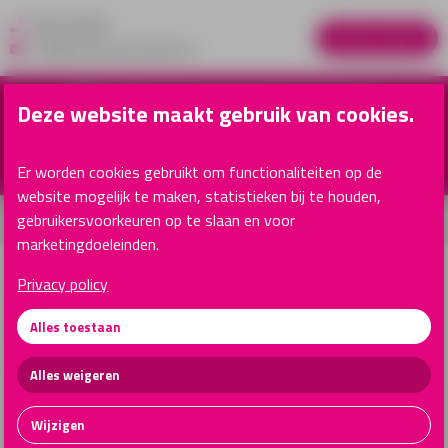
088-2630055
Advies nodig?
info@reclamespecialisten.nl
Deze website maakt gebruik van cookies.
Er worden cookies gebruikt om functionaliteiten op de
website mogelijk te maken, statistieken bij te houden,
Klantenservice
gebruikersvoorkeuren op te slaan en voor
marketingdoeleinden.
Privacy policy
Home
Alles voor binnen
Wandbekleding
Alles toestaan
Textielframe met doek
Alles weigeren
Wijzigen