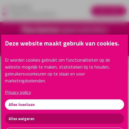
088-2630055
Advies nodig?
info@reclamespecialisten.nl
Deze website maakt gebruik van cookies.
Er worden cookies gebruikt om functionaliteiten op de
Klantenservice
website mogelijk te maken, statistieken bij te houden,
gebruikersvoorkeuren op te slaan en voor
marketingdoeleinden.
Vlaggen
Privacy policy
Alles toestaan
Alles weigeren