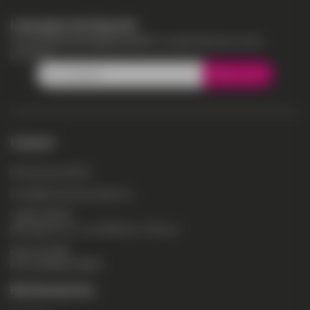
Loop geen korting mis!
Ontvang
direct korting in je mail
om te gebruiken bij je eerste
bestelling.
Meld je aan
Contact
Reclamespecialisten
E:
info@reclamespecialisten.nl
T:
088-2630055
(Bereikbaar ma-vr: van 08:30 tot 17:00 uur)
KvK: 64770788
BTW: NL855831303B01
Klantenservice