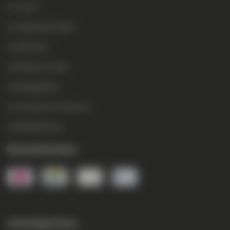
Contact
Veelgestelde vragen
Referenties
Maatwerk reclame
Montagedienst
Verzenden en retouneren
Betaalmethodes
Betaalmethodes
Verzendpartners