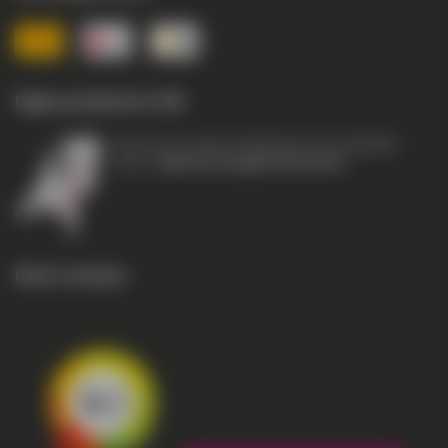
Eigen productie in NL
Vanuit onze locaties in Nederland zijn wij dagelijks
actief in
Nederland, België & Duitsland
.
Klant reviews