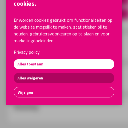
cookies.
Hoogte
(Verplicht)
cm
Er worden cookies gebruikt om functionaliteiten op
de website mogelijk te maken, statistieken bij te
houden, gebruikersvoorkeuren op te slaan en voor
marketingdoeleinden.
Materiaal
Privacy policy
Alles toestaan
Bedrukking
Alles weigeren
Wijzigen
Afwerking