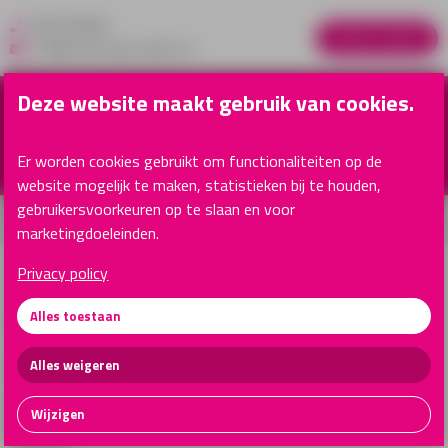
088-2630055
Advies nodig?
info@reclamespecialisten.nl
Deze website maakt gebruik van cookies.
Er worden cookies gebruikt om functionaliteiten op de
website mogelijk te maken, statistieken bij te houden,
gebruikersvoorkeuren op te slaan en voor
Klantenservice
marketingdoeleinden.
Privacy policy
Alles toestaan
Tips voor het onderhouden en
opbergen van spandoeken en
Alles weigeren
vlaggen
Wijzigen