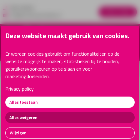
088-2630055
Advies nodig?
info@reclamespecialisten.nl
Deze website maakt gebruik van cookies.
Er worden cookies gebruikt om functionaliteiten op de
website mogelijk te maken, statistieken bij te houden,
Klantenservice
gebruikersvoorkeuren op te slaan en voor
marketingdoeleinden.
Privacy policy
10 redenen waarom drukwerk nog
Alles toestaan
steeds relevant is in het digitale
Alles weigeren
tijdperk
Wijzigen