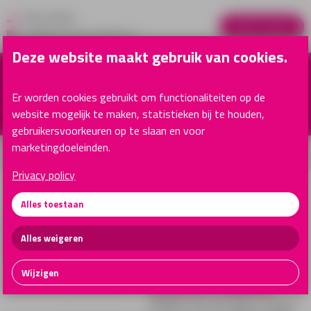
088-2630055
Advies nodig?
info@reclamespecialisten.nl
Deze website maakt gebruik van cookies.
Er worden cookies gebruikt om functionaliteiten op de
website mogelijk te maken, statistieken bij te houden,
gebruikersvoorkeuren op te slaan en voor
marketingdoeleinden.
Klantenservice
Privacy policy
Alles toestaan
Maandactie september
Alles weigeren
Na het succes van de
Wijzigen
maandactie in augustus
,
hebben we ook deze maand